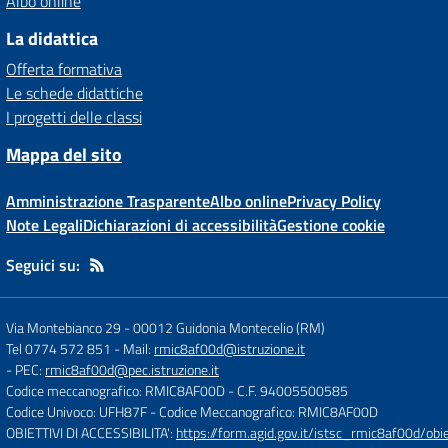
Albo online
La didattica
Offerta formativa
Le schede didattiche
I progetti delle classi
Mappa del sito
Amministrazione Trasparente
Albo online
Privacy Policy
Note Legali
Dichiarazioni di accessibilità
Gestione cookie
Seguici su:
Via Montebianco 29
-
00012 Guidonia Montecelio (RM)
Tel 0774 572 851
- Mail:
rmic8af00d@istruzione.it
- PEC:
rmic8af00d@pec.istruzione.it
Codice meccanografico: RMIC8AF00D
- C.F. 94005500585
Codice Univoco: UFH87F
- Codice Meccanografico: RMIC8AF00D
OBIETTIVI DI ACCESSIBILITA':
https://form.agid.gov.it/istsc_rmic8af00d/obie