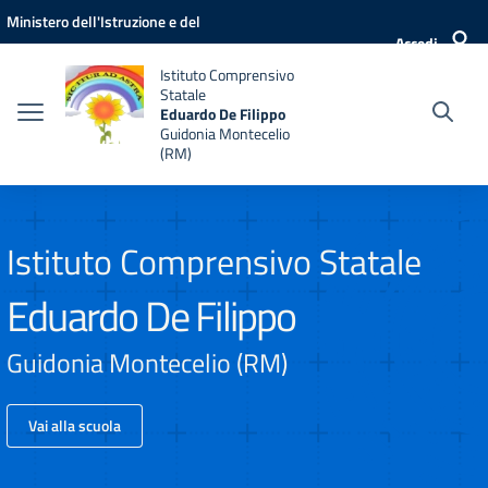
Vai ai contenuti
Vai al menu di navigazione
Vai al footer
Ministero dell'Istruzione e del
Accedi
Merito
Istituto Comprensivo
Statale
Eduardo De Filippo
Guidonia Montecelio
(RM)
Istituto Comprensivo Statale
Eduardo De Filippo
Guidonia Montecelio (RM)
Vai alla scuola