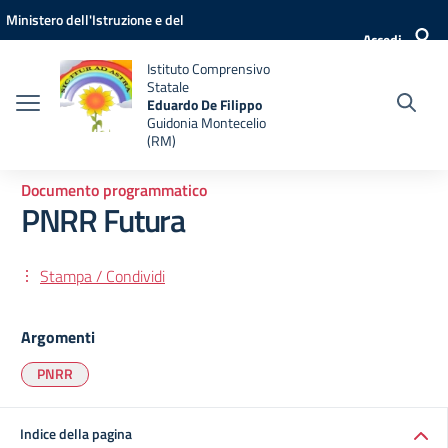
Vai ai contenuti
Vai al menu di navigazione
Vai al footer
Ministero dell'Istruzione e del
Accedi
Merito
Istituto Comprensivo
Statale
Eduardo De Filippo
Guidonia Montecelio
(RM)
Documento programmatico
PNRR Futura
Stampa / Condividi
Argomenti
PNRR
Indice della pagina