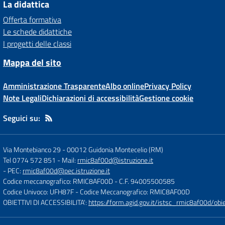
La didattica
Offerta formativa
Le schede didattiche
I progetti delle classi
Mappa del sito
Amministrazione Trasparente
Albo online
Privacy Policy
Note Legali
Dichiarazioni di accessibilità
Gestione cookie
Seguici su:
Via Montebianco 29
-
00012 Guidonia Montecelio (RM)
Tel 0774 572 851
- Mail:
rmic8af00d@istruzione.it
- PEC:
rmic8af00d@pec.istruzione.it
Codice meccanografico: RMIC8AF00D
- C.F. 94005500585
Codice Univoco: UFH87F
- Codice Meccanografico: RMIC8AF00D
OBIETTIVI DI ACCESSIBILITA':
https://form.agid.gov.it/istsc_rmic8af00d/obie