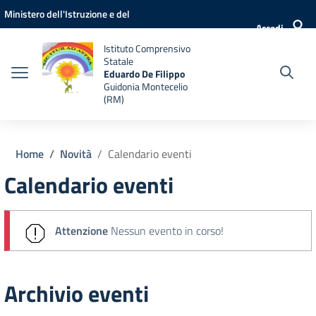
Vai ai contenuti
Vai al menu di navigazione
Vai al footer
Ministero dell'Istruzione e del
Accedi
Merito
Istituto Comprensivo
Statale
Eduardo De Filippo
Guidonia Montecelio
(RM)
Home
Novità
Calendario eventi
Calendario eventi
Attenzione
Nessun evento in corso!
Archivio eventi