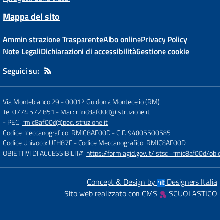
Mappa del sito
Amministrazione Trasparente
Albo online
Privacy Policy
Note Legali
Dichiarazioni di accessibilità
Gestione cookie
Seguici su:
Via Montebianco 29
-
00012 Guidonia Montecelio (RM)
Tel 0774 572 851
- Mail:
rmic8af00d@istruzione.it
- PEC:
rmic8af00d@pec.istruzione.it
Codice meccanografico: RMIC8AF00D
- C.F. 94005500585
Codice Univoco: UFH87F
- Codice Meccanografico: RMIC8AF00D
OBIETTIVI DI ACCESSIBILITA':
https://form.agid.gov.it/istsc_rmic8af00d/obie
Concept & Design by
Designers Italia
Sito web realizzato con CMS
SCUOLASTICO