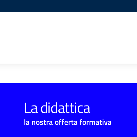
La didattica
la nostra offerta formativa