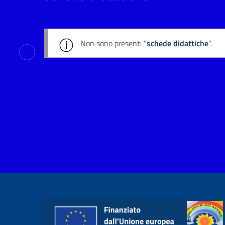
Non sono presenti "
schede didattiche
".