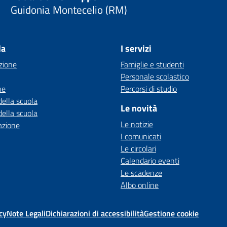
Guidonia Montecelio (RM)
la
I servizi
zione
Famiglie e studenti
Personale scolastico
ne
Percorsi di studio
della scuola
Le novità
della scuola
Le notizie
azione
I comunicati
Le circolari
Calendario eventi
Le scadenze
Albo online
cy
Note Legali
Dichiarazioni di accessibilità
Gestione cookie