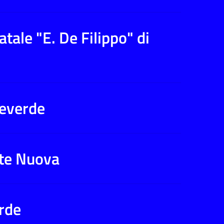
tale "E. De Filippo" di
leverde
nte Nuova
rde