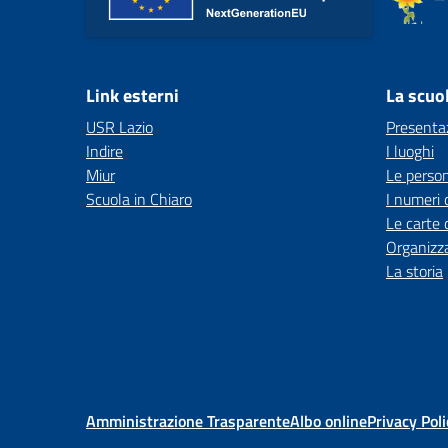
Link esterni
La scuo
USR Lazio
Presenta
Indire
I luoghi
Miur
Le perso
Scuola in Chiaro
I numeri 
Le carte 
Organizz
La storia
Amministrazione Trasparente
Albo online
Privacy Poli