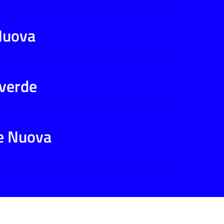
Nuova
everde
te Nuova