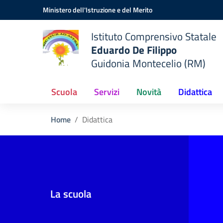
Vai ai contenuti
Vai al menu di navigazione
Vai al footer
Ministero dell'Istruzione e del Merito
Istituto Comprensivo Statale
Eduardo De Filippo
Guidonia Montecelio (RM)
Scuola
Servizi
Novità
Didattica
Home
Didattica
La scuola