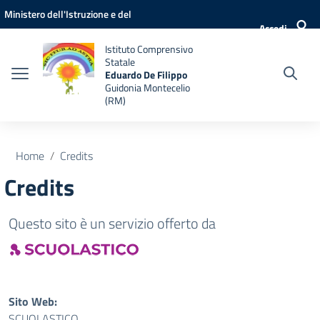
Vai ai contenuti
Vai al menu di navigazione
Vai al footer
Ministero dell'Istruzione e del
Accedi
Merito
Istituto Comprensivo
Statale
Eduardo De Filippo
Guidonia Montecelio
(RM)
Home
Credits
Credits
Questo sito è un servizio offerto da
Sito Web:
SCUOLASTICO