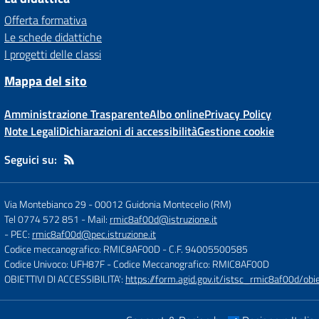
Offerta formativa
Le schede didattiche
I progetti delle classi
Mappa del sito
Amministrazione Trasparente
Albo online
Privacy Policy
Note Legali
Dichiarazioni di accessibilità
Gestione cookie
Seguici su:
Via Montebianco 29
-
00012 Guidonia Montecelio (RM)
Tel 0774 572 851
- Mail:
rmic8af00d@istruzione.it
- PEC:
rmic8af00d@pec.istruzione.it
Codice meccanografico: RMIC8AF00D
- C.F. 94005500585
Codice Univoco: UFH87F
- Codice Meccanografico: RMIC8AF00D
OBIETTIVI DI ACCESSIBILITA':
https://form.agid.gov.it/istsc_rmic8af00d/obie