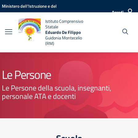
Vai ai contenuti
Vai al menu di navigazione
Vai al footer
Ministero dell'Istruzione e del
Accedi
Merito
Istituto Comprensivo
Statale
Eduardo De Filippo
Guidonia Montecelio
(RM)
Le Persone
Le Persone della scuola, insegnanti,
personale ATA e docenti