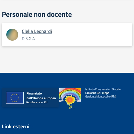
Personale non docente
Clelia Leonardi
D.S.G.A.
Istituto Comprensivo Statale
Eduardo De Filippo
Guidonia Montecelio (RM)
Link esterni