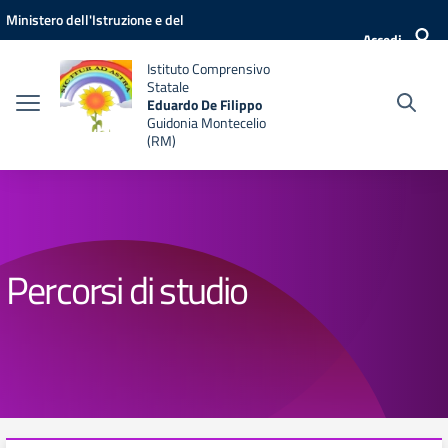
Vai ai contenuti
Vai al menu di navigazione
Vai al footer
Ministero dell'Istruzione e del
Accedi
Merito
Istituto Comprensivo
Statale
Eduardo De Filippo
Guidonia Montecelio
(RM)
Percorsi di studio