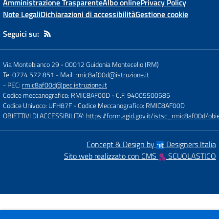
Amministrazione Trasparente
Albo online
Privacy Policy
Note Legali
Dichiarazioni di accessibilità
Gestione cookie
Seguici su:
Via Montebianco 29
-
00012 Guidonia Montecelio (RM)
Tel 0774 572 851
- Mail:
rmic8af00d@istruzione.it
- PEC:
rmic8af00d@pec.istruzione.it
Codice meccanografico: RMIC8AF00D
- C.F. 94005500585
Codice Univoco: UFH87F
- Codice Meccanografico: RMIC8AF00D
OBIETTIVI DI ACCESSIBILITA':
https://form.agid.gov.it/istsc_rmic8af00d/obie
Concept & Design by
Designers Italia
Sito web realizzato con CMS
SCUOLASTICO