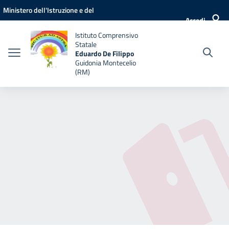
Vai ai contenuti
Vai al menu di navigazione
Vai al footer
Ministero dell'Istruzione e del
Accedi
Merito
Istituto Comprensivo
Statale
Eduardo De Filippo
Guidonia Montecelio
(RM)