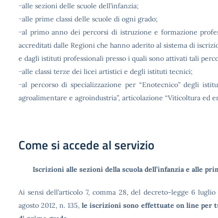
−alle sezioni delle scuole dell’infanzia;
−alle prime classi delle scuole di ogni grado;
−al primo anno dei percorsi di istruzione e formazione profes
accreditati dalle Regioni che hanno aderito al sistema di iscrizi
e dagli istituti professionali presso i quali sono attivati tali perc
−alle classi terze dei licei artistici e degli istituti tecnici;
−al percorso di specializzazione per “Enotecnico” degli istitu
agroalimentare e agroindustria”, articolazione “Viticoltura ed en
Come si accede al servizio
Iscrizioni alle sezioni della scuola dell’infanzia e alle pr
Ai sensi dell’articolo 7, comma 28, del decreto-legge 6 luglio
agosto 2012, n. 135,
le iscrizioni sono effettuate on line per t