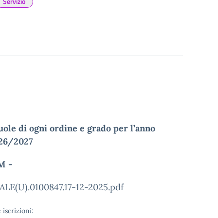
Servizio
scuole di ogni ordine e grado per l’anno
026/2027
M -
E(U).0100847.17-12-2025.pdf
iscrizioni: