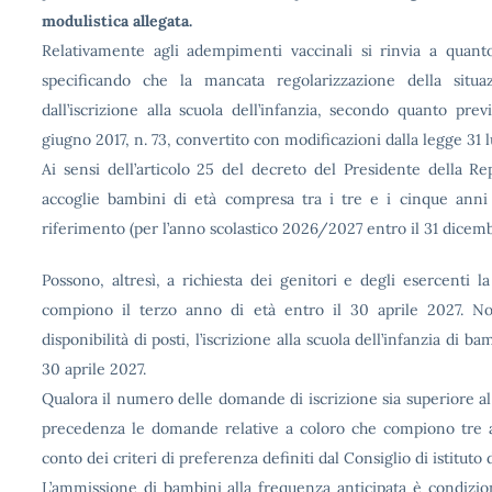
modulistica allegata.
Relativamente agli adempimenti vaccinali si rinvia a quanto 
specificando che la mancata regolarizzazione della situ
dall’iscrizione alla scuola dell’infanzia, secondo quanto pre
giugno 2017, n. 73, convertito con modificazioni dalla legge 31 lu
Ai sensi dell’articolo 25 del decreto del Presidente della Re
accoglie bambini di età compresa tra i tre e i cinque anni 
riferimento (per l’anno scolastico 2026/2027 entro il 31 dicem
Possono, altresì, a richiesta dei genitori e degli esercenti la
compiono il terzo anno di età entro il 30 aprile 2027. N
disponibilità di posti, l’iscrizione alla scuola dell’infanzia di
30 aprile 2027.
Qualora il numero delle domande di iscrizione sia superiore a
precedenza le domande relative a coloro che compiono tre 
conto dei criteri di preferenza definiti dal Consiglio di istituto 
L’ammissione di bambini alla frequenza anticipata è condizion