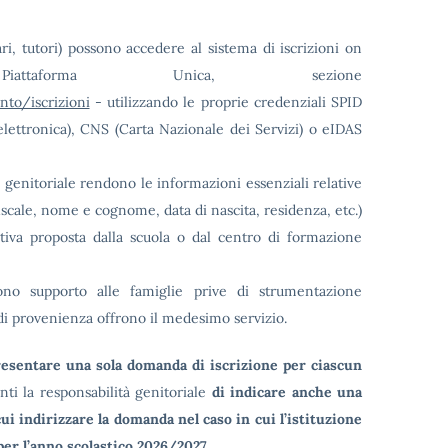
tari, tutori) possono accedere al sistema di iscrizioni on
ttaforma Unica, sezione
nto/iscrizioni
- utilizzando le proprie credenziali SPID
 elettronica), CNS (Carta Nazionale dei Servizi) o eIDAS
ità genitoriale rendono le informazioni essenziali relative
 fiscale, nome e cognome, data di nascita, residenza, etc.)
tiva proposta dalla scuola o dal centro di formazione
rono supporto alle famiglie prive di strumentazione
 di provenienza offrono il medesimo servizio.
presentare una sola domanda di iscrizione per ciascun
nti la responsabilità genitoriale
di indicare anche una
i indirizzare la domanda nel caso in cui l’istituzione
per l’anno scolastico 2026/2027.