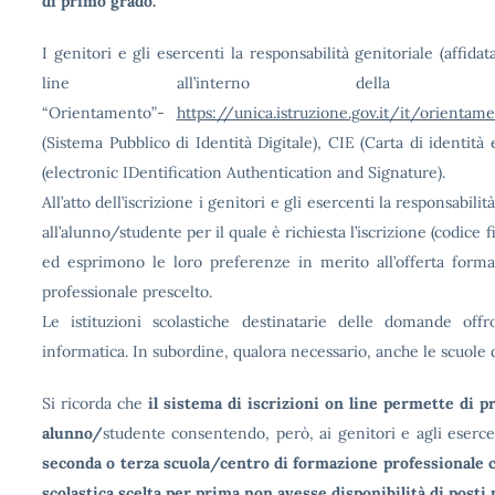
di primo grado.
I genitori e gli esercenti la responsabilità genitoriale (affida
line all’interno della Pia
“Orientamento”-
https://unica.istruzione.gov.it/it/orientame
(Sistema Pubblico di Identità Digitale), CIE (Carta di identità
(electronic IDentification Authentication and Signature).
All’atto dell’iscrizione i genitori e gli esercenti la responsabil
all’alunno/studente per il quale è richiesta l’iscrizione (codice
ed esprimono le loro preferenze in merito all’offerta forma
professionale prescelto.
Le istituzioni scolastiche destinatarie delle domande off
informatica. In subordine, qualora necessario, anche le scuole
Si ricorda che
il sistema di iscrizioni on line permette di 
alunno/
studente consentendo, però, ai genitori e agli eserce
seconda o terza scuola/centro di formazione professionale cu
scolastica scelta per prima non avesse disponibilità di posti 