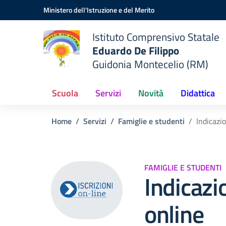
Vai ai contenuti
Vai al menu di navigazione
Vai al footer
Ministero dell'Istruzione e del Merito
Istituto Comprensivo Statale
Eduardo De Filippo
Guidonia Montecelio (RM)
Scuola
Servizi
Novità
Didattica
Home
Servizi
Famiglie e studenti
Indicazio
FAMIGLIE E STUDENTI
Indicazio
online