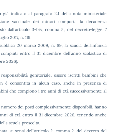
già indicato al paragrafo 2.1 della nota ministeriale
azione vaccinale dei minori comporta la decadenza
visto dall’articolo 3-bis, comma 5, del decreto-legge 7
glio 2017, n. 119.
pubblica 20 marzo 2009, n. 89, la scuola dell’infanzia
compiuti entro il 31 dicembre dell’anno scolastico di
bre 2026).
 responsabilità genitoriale, essere iscritti bambini che
on è consentita in alcun caso, anche in presenza di
 bambini che compiono i tre anni di età successivamente al
l numero dei posti complessivamente disponibili, hanno
anni di età entro il 31 dicembre 2026, tenendo anche
della scuola prescelta.
ata, ai sensi dell’articolo 2, comma 2, del decreto del