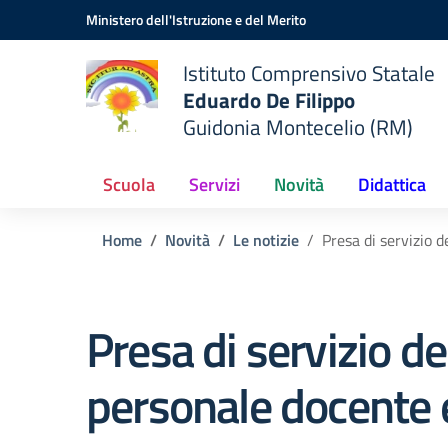
Vai ai contenuti
Vai al menu di navigazione
Vai al footer
Ministero dell'Istruzione e del Merito
Istituto Comprensivo Statale
Eduardo De Filippo
Guidonia Montecelio (RM)
Scuola
Servizi
Novità
Didattica
Home
Novità
Le notizie
Presa di servizio 
Presa di servizio de
personale docente 