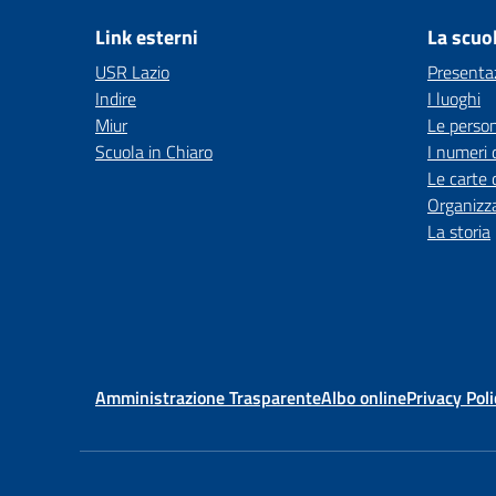
Link esterni
La scuo
USR Lazio
Presenta
Indire
I luoghi
Miur
Le perso
Scuola in Chiaro
I numeri 
Le carte 
Organizz
La storia
Amministrazione Trasparente
Albo online
Privacy Poli