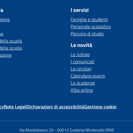
la
I servizi
zione
Famiglie e studenti
Personale scolastico
ne
Percorsi di studio
della scuola
Le novità
della scuola
Le notizie
azione
I comunicati
Le circolari
Calendario eventi
Le scadenze
Albo online
cy
Note Legali
Dichiarazioni di accessibilità
Gestione cookie
Via Montebianco 29
-
00012 Guidonia Montecelio (RM)