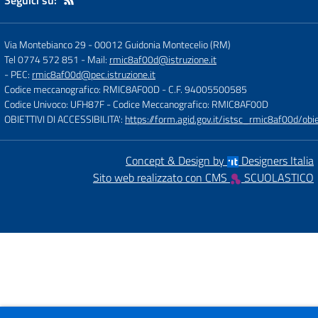
Seguici su:
Via Montebianco 29
-
00012 Guidonia Montecelio (RM)
Tel 0774 572 851
- Mail:
rmic8af00d@istruzione.it
- PEC:
rmic8af00d@pec.istruzione.it
Codice meccanografico: RMIC8AF00D
- C.F. 94005500585
Codice Univoco: UFH87F
- Codice Meccanografico: RMIC8AF00D
OBIETTIVI DI ACCESSIBILITA':
https://form.agid.gov.it/istsc_rmic8af00d/obie
Concept & Design by
Designers Italia
Sito web realizzato con CMS
SCUOLASTICO