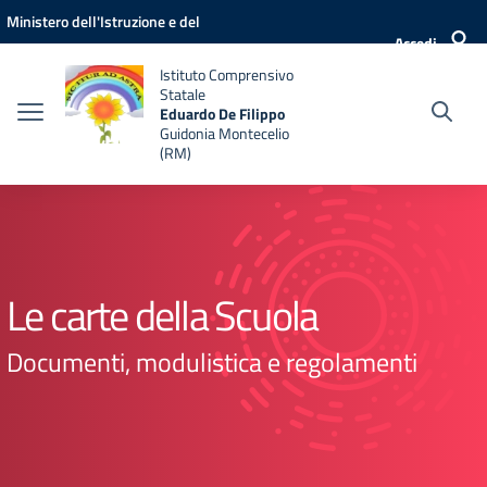
Vai ai contenuti
Vai al menu di navigazione
Vai al footer
Ministero dell'Istruzione e del
Accedi
Merito
Istituto Comprensivo
Statale
Eduardo De Filippo
Guidonia Montecelio
(RM)
Le carte della Scuola
Documenti, modulistica e regolamenti