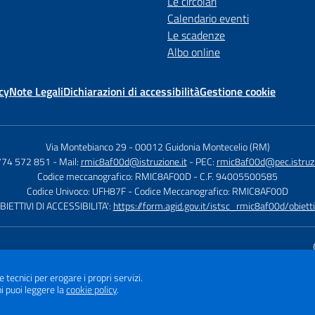
Le circolari
Calendario eventi
Le scadenze
Albo online
cy
Note Legali
Dichiarazioni di accessibilità
Gestione cookie
Via Montebianco 29
-
00012 Guidonia Montecelio (RM)
774 572 851
- Mail:
rmic8af00d@istruzione.it
- PEC:
rmic8af00d@pec.istruzi
Codice meccanografico: RMIC8AF00D
- C.F. 94005500585
Codice Univoco: UFH87F
- Codice Meccanografico: RMIC8AF00D
BIETTIVI DI ACCESSIBILITA':
https://form.agid.gov.it/istsc_rmic8af00d/obietti
Sito w
e tecnici per erogare i propri servizi.
i puoi leggere la
cookie policy
.