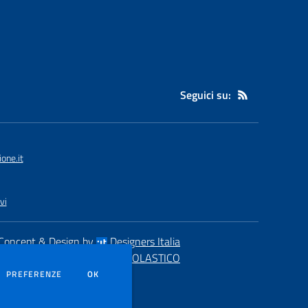
Seguici su:
one.it
vi
Concept & Design by
Designers Italia
eb realizzato con CMS
SCUOLASTICO
DEI COOKIE
PREFERENZE
OK