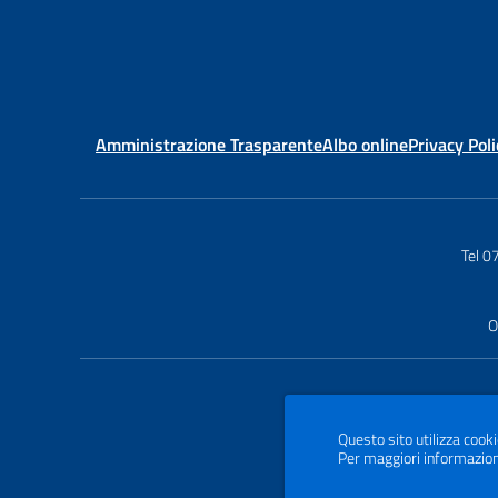
Amministrazione Trasparente
Albo online
Privacy Poli
Tel 0
O
Questo sito utilizza cooki
Per maggiori informazion