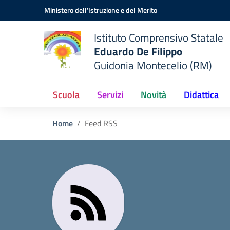
Vai ai contenuti
Vai al menu di navigazione
Vai al footer
Ministero dell'Istruzione e del Merito
Istituto Comprensivo Statale
Eduardo De Filippo
Guidonia Montecelio (RM)
Scuola
Servizi
Novità
Didattica
Home
Feed RSS