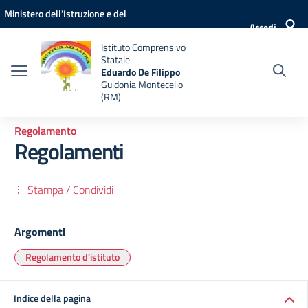
Vai ai contenuti
Vai al menu di navigazione
Vai al footer
Ministero dell'Istruzione e del
Accedi
Merito
Istituto Comprensivo
Statale
Eduardo De Filippo
Guidonia Montecelio
(RM)
Regolamento
Regolamenti
Stampa / Condividi
Argomenti
Regolamento d'istituto
Indice della pagina