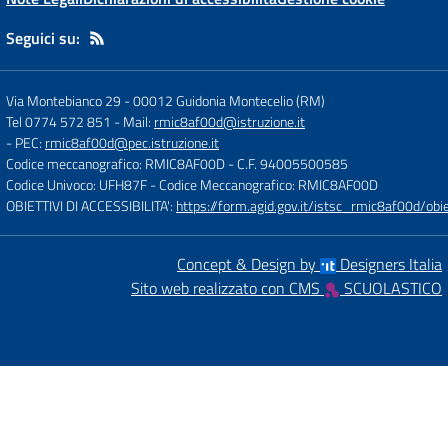
Seguici su:
Via Montebianco 29
-
00012 Guidonia Montecelio (RM)
Tel 0774 572 851
- Mail:
rmic8af00d@istruzione.it
- PEC:
rmic8af00d@pec.istruzione.it
Codice meccanografico: RMIC8AF00D
- C.F. 94005500585
Codice Univoco: UFH87F
- Codice Meccanografico: RMIC8AF00D
OBIETTIVI DI ACCESSIBILITA':
https://form.agid.gov.it/istsc_rmic8af00d/obie
Concept & Design by
Designers Italia
Sito web realizzato con CMS
SCUOLASTICO