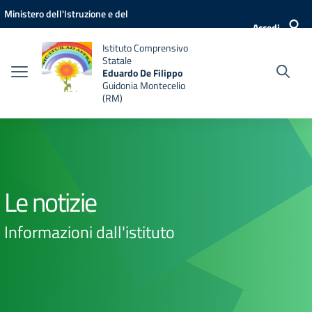
Vai ai contenuti
Vai al menu di navigazione
Vai al footer
Ministero dell'Istruzione e del
Accedi
Merito
Istituto Comprensivo
Statale
Eduardo De Filippo
Guidonia Montecelio
(RM)
Le notizie
Informazioni dall'istituto