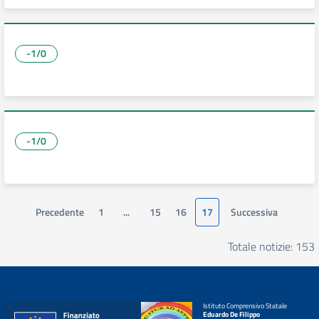
-1/0
-1/0
Precedente
1
...
15
16
17
Successiva
Totale notizie: 153
Istituto Comprensivo Statale
Eduardo De Filippo