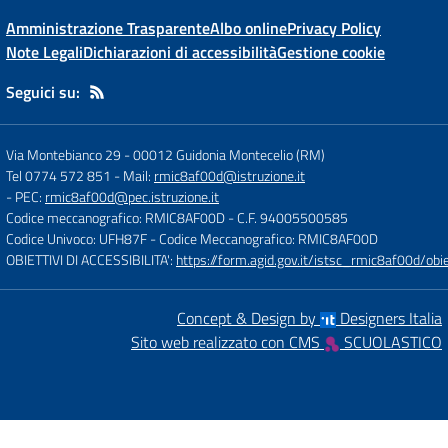
Amministrazione Trasparente
Albo online
Privacy Policy
Note Legali
Dichiarazioni di accessibilità
Gestione cookie
Seguici su:
Via Montebianco 29
-
00012 Guidonia Montecelio (RM)
Tel 0774 572 851
- Mail:
rmic8af00d@istruzione.it
- PEC:
rmic8af00d@pec.istruzione.it
Codice meccanografico: RMIC8AF00D
- C.F. 94005500585
Codice Univoco: UFH87F
- Codice Meccanografico: RMIC8AF00D
OBIETTIVI DI ACCESSIBILITA':
https://form.agid.gov.it/istsc_rmic8af00d/obie
Concept & Design by
Designers Italia
Sito web realizzato con CMS
SCUOLASTICO