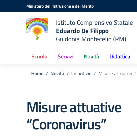
Vai ai contenuti
Vai al menu di navigazione
Vai al footer
Ministero dell'Istruzione e del Merito
Istituto Comprensivo Statale
Eduardo De Filippo
Guidonia Montecelio (RM)
Scuola
Servizi
Novità
Didattica
Home
Novità
Le notizie
Misure attuative 
Misure attuative
“Coronavirus”