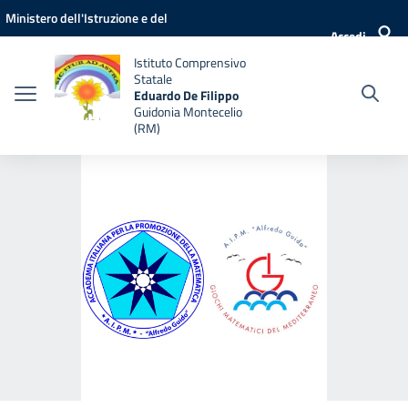
Vai ai contenuti
Vai al menu di navigazione
Vai al footer
Ministero dell'Istruzione e del
Accedi
Merito
Istituto Comprensivo
Statale
Eduardo De Filippo
Guidonia Montecelio
(RM)