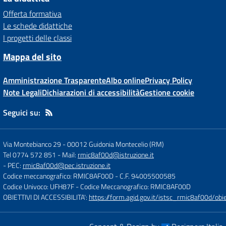
Offerta formativa
Le schede didattiche
I progetti delle classi
Mappa del sito
Amministrazione Trasparente
Albo online
Privacy Policy
Note Legali
Dichiarazioni di accessibilità
Gestione cookie
Seguici su:
Via Montebianco 29
-
00012 Guidonia Montecelio (RM)
Tel 0774 572 851
- Mail:
rmic8af00d@istruzione.it
- PEC:
rmic8af00d@pec.istruzione.it
Codice meccanografico: RMIC8AF00D
- C.F. 94005500585
Codice Univoco: UFH87F
- Codice Meccanografico: RMIC8AF00D
OBIETTIVI DI ACCESSIBILITA':
https://form.agid.gov.it/istsc_rmic8af00d/obie