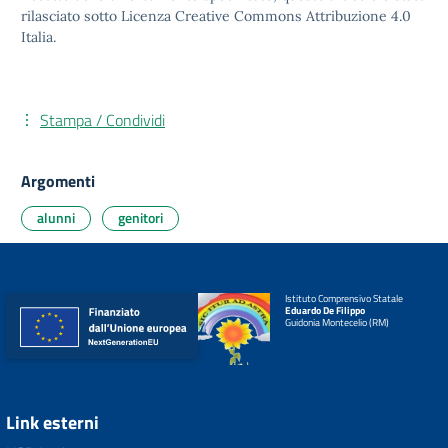
rilasciato sotto
Licenza Creative Commons Attribuzione 4.0
Italia.
Stampa / Condividi
Argomenti
alunni
genitori
Istituto Comprensivo Statale
Eduardo De Filippo
Guidonia Montecelio (RM)
Link esterni