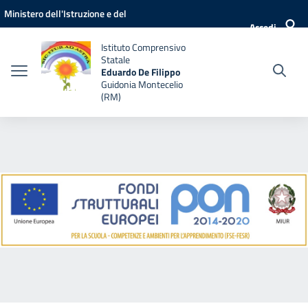
Vai ai contenuti
Vai al menu di navigazione
Vai al footer
Ministero dell'Istruzione e del
Accedi
Merito
Istituto Comprensivo
Statale
Eduardo De Filippo
Guidonia Montecelio
(RM)