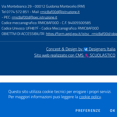
Via Montebianco 29
-
00012 Guidonia Montecelio (RM)
Tel 0774 572 851
- Mail:
rmic8af00d@istruzione.it
- PEC:
rmic8af00d@pec.istruzione.it
Codice meccanografico: RMIC8AF00D
- C.F. 94005500585
Codice Univoco: UFH87F
- Codice Meccanografico: RMIC8AF00D
OBIETTIVI DI ACCESSIBILITA':
https://form.agid.gov.it/istsc_rmic8af00d/obie
Concept & Design by
Designers Italia
Sito web realizzato con CMS
SCUOLASTICO
Questo sito utilizza cookie tecnici per erogare i propri servizi.
Per maggiori informazioni puoi leggere la
cookie policy
.
DEI COO
PREFERENZE
OK