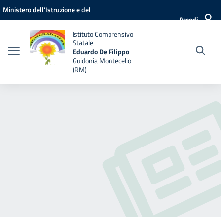
Vai ai contenuti
Vai al menu di navigazione
Vai al footer
Ministero dell'Istruzione e del
Accedi
Merito
Istituto Comprensivo
Statale
Eduardo De Filippo
Guidonia Montecelio
(RM)