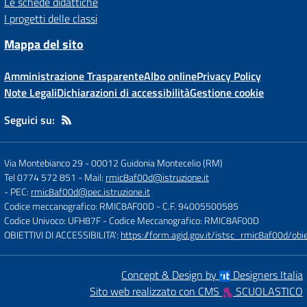
Le schede didattiche
I progetti delle classi
Mappa del sito
Amministrazione Trasparente
Albo online
Privacy Policy
Note Legali
Dichiarazioni di accessibilità
Gestione cookie
Seguici su:
Via Montebianco 29
-
00012 Guidonia Montecelio (RM)
Tel 0774 572 851
- Mail:
rmic8af00d@istruzione.it
- PEC:
rmic8af00d@pec.istruzione.it
Codice meccanografico: RMIC8AF00D
- C.F. 94005500585
Codice Univoco: UFH87F
- Codice Meccanografico: RMIC8AF00D
OBIETTIVI DI ACCESSIBILITA':
https://form.agid.gov.it/istsc_rmic8af00d/obie
Concept & Design by
Designers Italia
Sito web realizzato con CMS
SCUOLASTICO