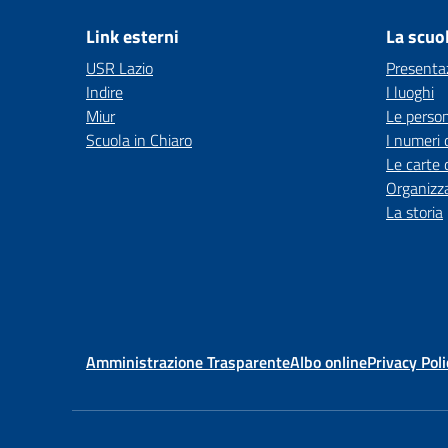
Link esterni
La scuo
USR Lazio
Presenta
Indire
I luoghi
Miur
Le perso
Scuola in Chiaro
I numeri 
Le carte 
Organizz
La storia
Amministrazione Trasparente
Albo online
Privacy Poli