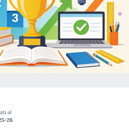
ati al
25-26
.