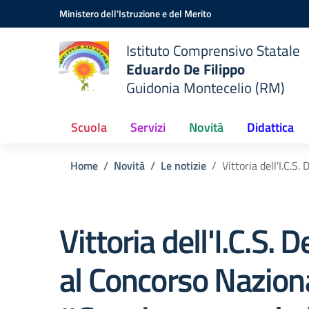
Vai ai contenuti
Vai al menu di navigazione
Vai al footer
Ministero dell'Istruzione e del Merito
Istituto Comprensivo Statale
Eduardo De Filippo
Guidonia Montecelio (RM)
Scuola
Servizi
Novità
Didattica
Home
Novità
Le notizie
Vittoria dell'I.C.S
Vittoria dell'I.C.S. D
al Concorso Nazion