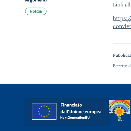
Link al
Notizia
https:/
convie
Pubblicat
Eccetto d