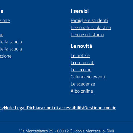
la
I servizi
zione
Famiglie e studenti
Personale scolastico
ne
Percorsi di studio
della scuola
Le novità
della scuola
Le notizie
azione
I comunicati
Le circolari
Calendario eventi
Le scadenze
Albo online
cy
Note Legali
Dichiarazioni di accessibilità
Gestione cookie
Via Montebianco 29
-
00012 Guidonia Montecelio (RM)