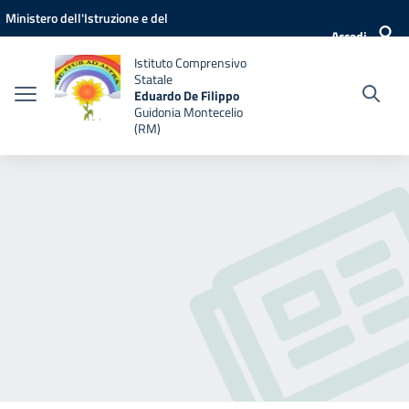
Vai ai contenuti
Vai al menu di navigazione
Vai al footer
Ministero dell'Istruzione e del
Accedi
Merito
Istituto Comprensivo
Statale
Eduardo De Filippo
Guidonia Montecelio
(RM)