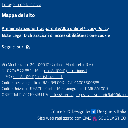
I progetti delle classi
Mappa del sito
Amministrazione Trasparente
Albo online
Privacy Policy
Note Legali
Dichiarazioni di accessibilità
Gestione cookie
Seguici su:
Via Montebianco 29
-
00012 Guidonia Montecelio (RM)
Tel 0774 572 851
- Mail:
rmic8af00d@istruzione.it
- PEC:
rmic8af00d@pec.istruzione.it
Codice meccanografico: RMIC8AF00D
- C.F. 94005500585
Codice Univoco: UFH87F
- Codice Meccanografico: RMIC8AF00D
OBIETTIVI DI ACCESSIBILITA':
https://form.agid.gov.it/istsc_rmic8af00d/obie
Concept & Design by
Designers Italia
Sito web realizzato con CMS
SCUOLASTICO