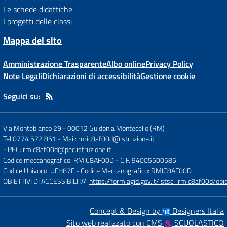
Le schede didattiche
I progetti delle classi
Mappa del sito
Amministrazione Trasparente
Albo online
Privacy Policy
Note Legali
Dichiarazioni di accessibilità
Gestione cookie
Seguici su:
Via Montebianco 29
-
00012 Guidonia Montecelio (RM)
Tel 0774 572 851
- Mail:
rmic8af00d@istruzione.it
- PEC:
rmic8af00d@pec.istruzione.it
Codice meccanografico: RMIC8AF00D
- C.F. 94005500585
Codice Univoco: UFH87F
- Codice Meccanografico: RMIC8AF00D
OBIETTIVI DI ACCESSIBILITA':
https://form.agid.gov.it/istsc_rmic8af00d/obie
Concept & Design by
Designers Italia
Sito web realizzato con CMS
SCUOLASTICO