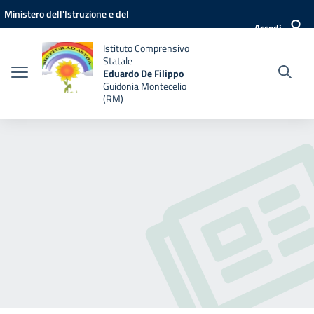
Vai ai contenuti
Vai al menu di navigazione
Vai al footer
Ministero dell'Istruzione e del
Accedi
Merito
Istituto Comprensivo
Statale
Eduardo De Filippo
Guidonia Montecelio
(RM)