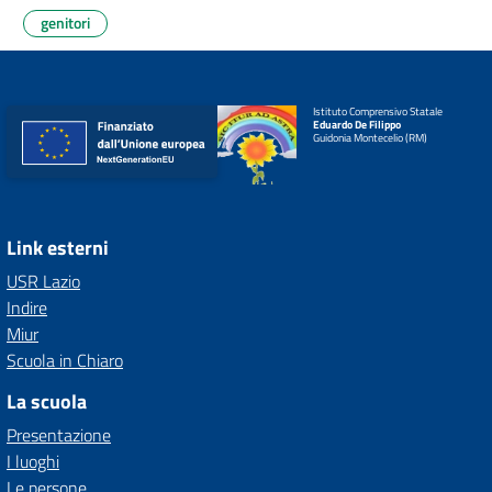
genitori
Istituto Comprensivo Statale
Eduardo De Filippo
Guidonia Montecelio (RM)
Link esterni
USR Lazio
Indire
Miur
Scuola in Chiaro
La scuola
Presentazione
I luoghi
Le persone