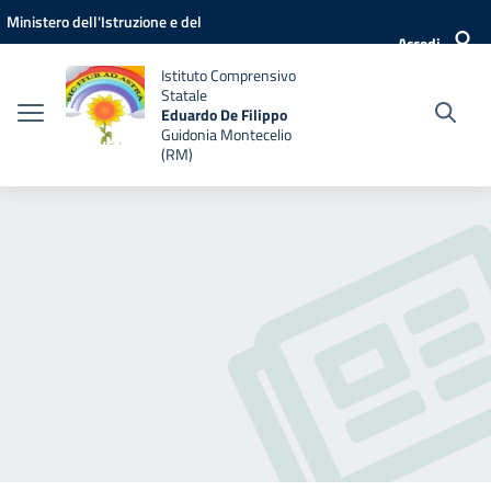
Vai ai contenuti
Vai al menu di navigazione
Vai al footer
Ministero dell'Istruzione e del
Accedi
Merito
Istituto Comprensivo
Statale
Eduardo De Filippo
Guidonia Montecelio
(RM)