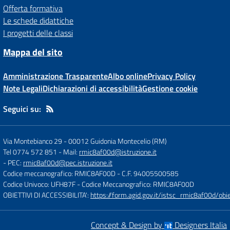
Offerta formativa
Le schede didattiche
I progetti delle classi
Mappa del sito
Amministrazione Trasparente
Albo online
Privacy Policy
Note Legali
Dichiarazioni di accessibilità
Gestione cookie
Seguici su:
Via Montebianco 29
-
00012 Guidonia Montecelio (RM)
Tel 0774 572 851
- Mail:
rmic8af00d@istruzione.it
- PEC:
rmic8af00d@pec.istruzione.it
Codice meccanografico: RMIC8AF00D
- C.F. 94005500585
Codice Univoco: UFH87F
- Codice Meccanografico: RMIC8AF00D
OBIETTIVI DI ACCESSIBILITA':
https://form.agid.gov.it/istsc_rmic8af00d/obie
Concept & Design by
Designers Italia