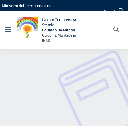
Vai ai contenuti
Vai al menu di navigazione
Vai al footer
Ministero dell'Istruzione e del
Accedi
Merito
Istituto Comprensivo
Statale
Eduardo De Filippo
Guidonia Montecelio
(RM)