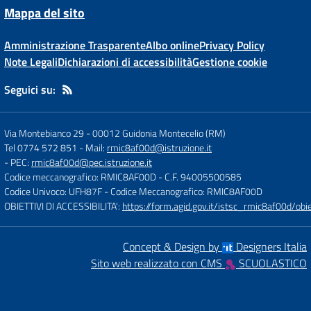
Mappa del sito
Amministrazione Trasparente
Albo online
Privacy Policy
Note Legali
Dichiarazioni di accessibilità
Gestione cookie
Seguici su:
Via Montebianco 29
-
00012 Guidonia Montecelio (RM)
Tel 0774 572 851
- Mail:
rmic8af00d@istruzione.it
- PEC:
rmic8af00d@pec.istruzione.it
Codice meccanografico: RMIC8AF00D
- C.F. 94005500585
Codice Univoco: UFH87F
- Codice Meccanografico: RMIC8AF00D
OBIETTIVI DI ACCESSIBILITA':
https://form.agid.gov.it/istsc_rmic8af00d/obie
Concept & Design by
Designers Italia
Sito web realizzato con CMS
SCUOLASTICO