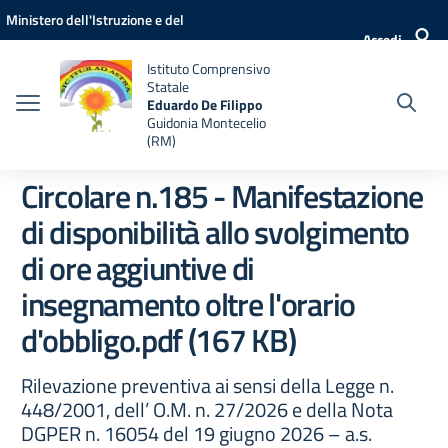
Vai ai contenuti
Vai al menu di navigazione
Vai al footer
Ministero dell'Istruzione e del
Accedi
Merito
Istituto Comprensivo
Statale
Eduardo De Filippo
Guidonia Montecelio
(RM)
Circolare n.185 - Manifestazione
di disponibilità allo svolgimento
di ore aggiuntive di
insegnamento oltre l'orario
d'obbligo.pdf (167 KB)
Rilevazione preventiva ai sensi della Legge n.
448/2001, dell’ O.M. n. 27/2026 e della Nota
DGPER n. 16054 del 19 giugno 2026 – a.s.