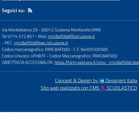
Seguici su:
Via Montebianco 29
-
00012 Guidonia Montecelio (RM)
Tel 0774 572 851
- Mail:
rmic8af00d@istruzione.it
- PEC:
rmic8af00d@pec.istruzione.it
Codice meccanografico: RMIC8AF00D
- C.F. 94005500585
Codice Univoco: UFH87F
- Codice Meccanografico: RMIC8AF00D
OBIETTIVI DI ACCESSIBILITA':
https://form.agid.gov.it/istsc_rmic8af00d/obie
Concept & Design by
Designers Italia
Sito web realizzato con CMS
SCUOLASTICO