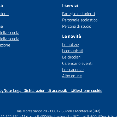
la
I servizi
zione
Famiglie e studenti
Personale scolastico
ne
Percorsi di studio
della scuola
Le novità
della scuola
Le notizie
azione
I comunicati
Le circolari
Calendario eventi
Le scadenze
Albo online
cy
Note Legali
Dichiarazioni di accessibilità
Gestione cookie
Via Montebianco 29
-
00012 Guidonia Montecelio (RM)
774 572 851
- Mail:
rmic8af00d@istruzione.it
- PEC:
rmic8af00d@pec.istruzi