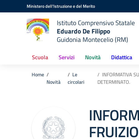
Vai ai contenuti
Vai al menu di navigazione
Vai al footer
Ministero dell'Istruzione e del Merito
Istituto Comprensivo Statale
Eduardo De Filippo
Guidonia Montecelio (RM)
Scuola
Servizi
Novità
Didattica
Home
Le
INFORMATIVA SU
Novità
circolari
DETERMINATO.
INFORM
FRUIZIO