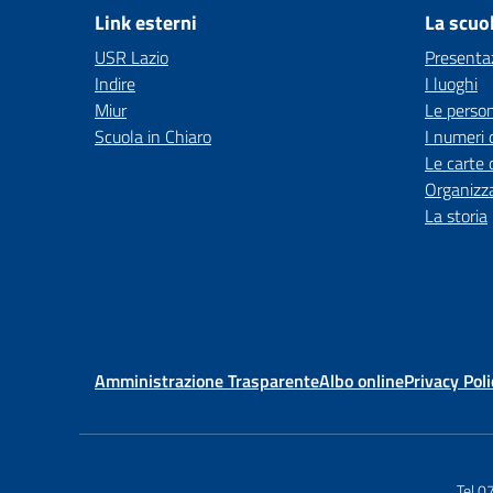
Link esterni
La scuo
USR Lazio
Presenta
Indire
I luoghi
Miur
Le perso
Scuola in Chiaro
I numeri 
Le carte 
Organizz
La storia
Amministrazione Trasparente
Albo online
Privacy Poli
Tel 0